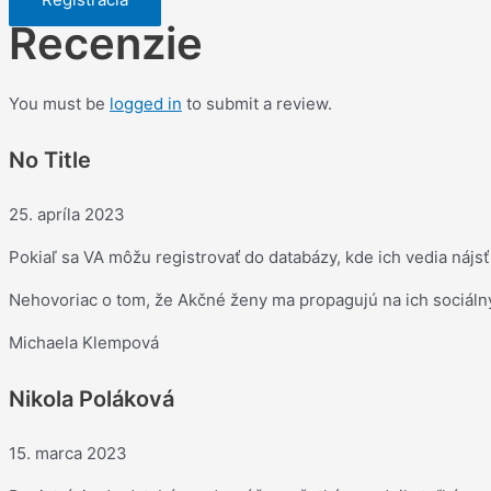
Recenzie
You must be
logged in
to submit a review.
No Title
Rated
25. apríla 2023
5
Pokiaľ sa VA môžu registrovať do databázy, kde ich vedia nájs
out
of
Nehovoriac o tom, že Akčné ženy ma propagujú na ich sociálny
5
Michaela Klempová
Nikola Poláková
Rated
15. marca 2023
5