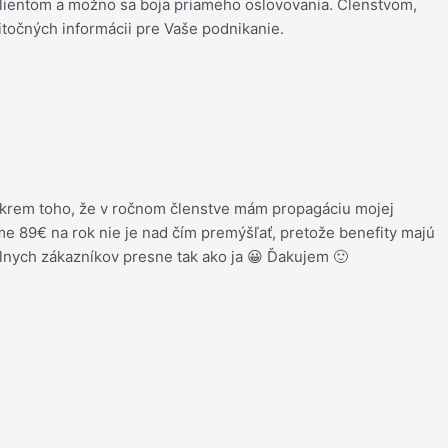
klientom a možno sa boja priameho oslovovania. Členstvom,
itočných informácii pre Vaše podnikanie.
o okrem toho, že v ročnom členstve mám propagáciu mojej
e 89€ na rok nie je nad čím premýšľať, pretože benefity majú
lnych zákazníkov presne tak ako ja 😀 Ďakujem 🙂