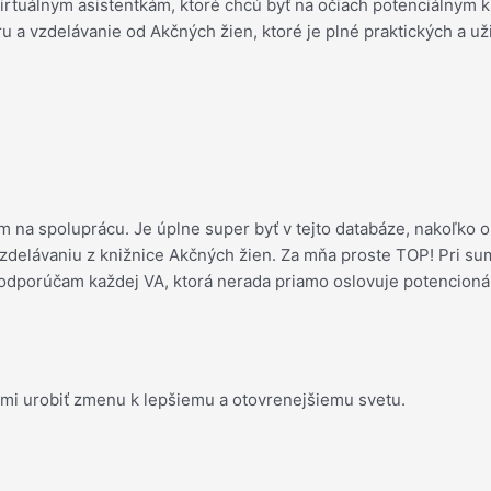
rtuálnym asistentkám, ktoré chcú byť na očiach potenciálnym 
u a vzdelávanie od Akčných žien, ktoré je plné praktických a už
hom na spoluprácu. Je úplne super byť v tejto databáze, nakoľk
delávaniu z knižnice Akčných žien. Za mňa proste TOP! Pri sum
 odporúčam každej VA, ktorá nerada priamo oslovuje potencioná
mi urobiť zmenu k lepšiemu a otovrenejšiemu svetu.