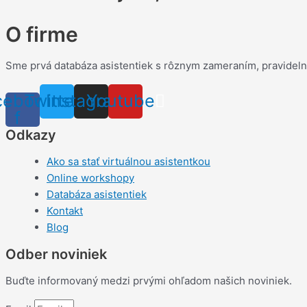
O firme
Sme prvá databáza asistentiek s rôznym zameraním, pravidel
cebook-
Twitter
Instagram
Youtube
f
Odkazy
Ako sa stať virtuálnou asistentkou
Online workshopy
Databáza asistentiek
Kontakt
Blog
Odber noviniek
Buďte informovaný medzi prvými ohľadom našich noviniek.