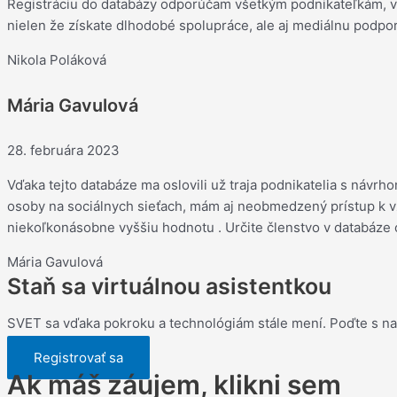
Registráciu do databázy odporúčam všetkým podnikateľkám, vi
out
nielen že získate dlhodobé spolupráce, ale aj mediálnu podpor
of
5
Nikola Poláková
Mária Gavulová
Rated
28. februára 2023
5
Vďaka tejto databáze ma oslovili už traja podnikatelia s návr
out
osoby na sociálnych sieťach, mám aj neobmedzený prístup k vz
of
niekoľkonásobne vyššiu hodnotu . Určite členstvo v databáze
5
Mária Gavulová
Staň sa virtuálnou asistentkou
SVET sa vďaka pokroku a technológiám stále mení. Poďte s na
Registrovať sa
Ak máš záujem, klikni sem