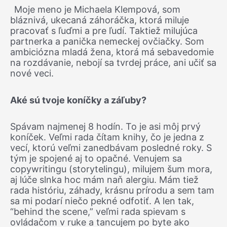
Moje meno je Michaela Klempová, som
bláznivá, ukecaná záhoráčka, ktorá miluje
pracovať s ľuďmi a pre ľudí. Taktiež milujúca
partnerka a panička nemeckej ovčiačky. Som
ambiciózna mladá žena, ktorá má sebavedomie
na rozdávanie, nebojí sa tvrdej práce, ani učiť sa
nové veci.
Aké sú tvoje koníčky a záľuby?
Spávam najmenej 8 hodín. To je asi môj prvý
koníček. Veľmi rada čítam knihy, čo je jedna z
vecí, ktorú veľmi zanedbávam posledné roky. S
tým je spojené aj to opačné. Venujem sa
copywritingu (storytelingu), milujem šum mora,
aj lúče slnka hoc mám naň alergiu. Mám tiež
rada históriu, záhady, krásnu prírodu a sem tam
sa mi podarí niečo pekné odfotiť. A len tak,
“behind the scene,” veľmi rada spievam s
ovládačom v ruke a tancujem po byte ako