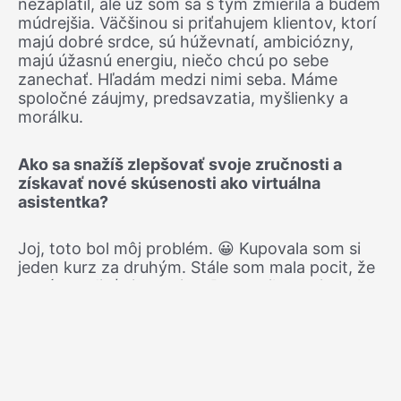
nezaplatil, ale už som sa s tým zmierila a budem
múdrejšia. Väčšinou si priťahujem klientov, ktorí
majú dobré srdce, sú húževnatí, ambiciózny,
majú úžasnú energiu, niečo chcú po sebe
zanechať. Hľadám medzi nimi seba. Máme
spoločné záujmy, predsavzatia, myšlienky a
morálku.
Ako sa snažíš zlepšovať svoje zručnosti a
získavať nové skúsenosti ako virtuálna
asistentka?
Joj, toto bol môj problém. 😀 Kupovala som si
jeden kurz za druhým. Stále som mala pocit, že
musím vedieť viac a viac. Pramenilo to aj z toho,
že som sa necítila dostatočne dobrá už v
detstve. Teraz sa učím naozaj to, čo
potrebujem, čo viem, že ma obohatí a mám
svoju biznis mentorku, ktorá mi neskutočne
pomáha si uvedomovať moju jedinečnosť v
podnikaní.