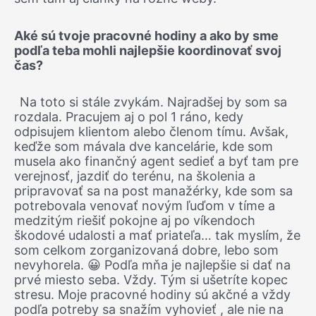
Aké sú tvoje pracovné hodiny a ako by sme
podľa teba mohli najlepšie koordinovať svoj
čas?
Na toto si stále zvykám. Najradšej by som sa
rozdala. Pracujem aj o pol 1 ráno, kedy
odpisujem klientom alebo členom tímu. Avšak,
keďže som mávala dve kancelárie, kde som
musela ako finančný agent sedieť a byť tam pre
verejnosť, jazdiť do terénu, na školenia a
pripravovať sa na post manažérky, kde som sa
potrebovala venovať novým ľuďom v tíme a
medzitým riešiť pokojne aj po víkendoch
škodové udalosti a mať priateľa… tak myslím, že
som celkom zorganizovaná dobre, lebo som
nevyhorela. 😀 Podľa mňa je najlepšie si dať na
prvé miesto seba. Vždy. Tým si ušetríte kopec
stresu. Moje pracovné hodiny sú akčné a vždy
podľa potreby sa snažím vyhovieť , ale nie na