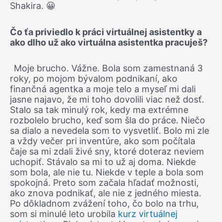
Shakira. 😀
Čo ťa priviedlo k práci virtuálnej asistentky a
ako dlho už ako virtuálna asistentka pracuješ?
Moje brucho. Vážne. Bola som zamestnaná 3
roky, po mojom bývalom podnikaní, ako
finančná agentka a moje telo a myseľ mi dali
jasne najavo, že mi toho dovolili viac než dosť.
Stalo sa tak minulý rok, kedy ma extrémne
rozbolelo brucho, keď som šla do práce. Niečo
sa dialo a nevedela som to vysvetliť. Bolo mi zle
a vždy večer pri inventúre, ako som počítala
čaje sa mi zdali živé sny, ktoré doteraz neviem
uchopiť. Stávalo sa mi to už aj doma. Niekde
som bola, ale nie tu. Niekde v teple a bola som
spokojná. Preto som začala hľadať možnosti,
ako znova podnikať, ale nie z jedného miesta.
Po dôkladnom zvážení toho, čo bolo na trhu,
som si minulé leto urobila
kurz virtuálnej