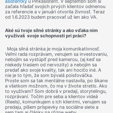
asistentky
u Pinkasistent. V septembri som si
začala hľadať svojich prvých klientov odmenou
za referencie a v januári otvorila živnosť. Teraz
od 1.6.2023 budem pracovať už len ako VA.
Aké sú tvoje silné stránky a ako vďaka nim
využívaš svoje schopnosti pri práci?
Moja silná stránka je moja komunikatívnosť.
Veľmi rada rozprávam, venujem sa investovaniu,
nebojím sa vystúpiť pred kamerou, (aj keď sa
niekedy trasiem od nervozity) a nebojím sa
predať ako svoje kvality, tak ani hocičo iné. A
nie je to tým, že som bývalá poisťováčka.
Proste som sa tak mentálne nastavila, po šikane
a všetkom možnom, čo ma v živote stretlo. Ako
to využívam? Som dobrá v predaji, storytelingu,
rozprávaní. Točím pre seba a klientov videá
(Reels), komunikujem s ich klientmi, venujem sa
predaju, píšem príspevky na sociálne siete a
sem tam aj články na rôzne weby.