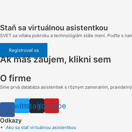
asistentka
Nikola
Poláková
Staň sa virtuálnou asistentkou
SVET sa vďaka pokroku a technológiám stále mení. Poďte s nam
Registrovať sa
Ak máš záujem, klikni sem
O firme
Sme prvá databáza asistentiek s rôznym zameraním, pravideln
cebook-
Twitter
Instagram
Youtube
f
Odkazy
Ako sa stať virtuálnou asistentkou