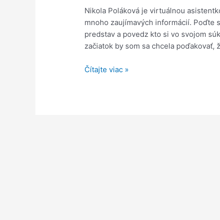
Nikola Poláková je virtuálnou asistent
mnoho zaujímavých informácií. Poďte si
predstav a povedz kto si vo svojom súk
začiatok by som sa chcela poďakovať, ž
„K
Čítajte viac »
práci
virtuálnej
asistentky
ma
paradoxne
priviedlo
vyhorenie
v
predošlej
práci.”
Hovorí
virtuálna